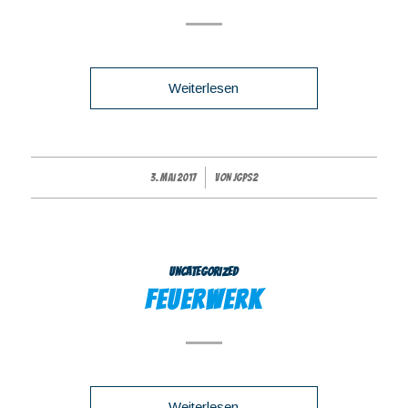
Weiterlesen
/
3. MAI 2017
VON
JGPS2
UNCATEGORIZED
FEUERWERK
Weiterlesen