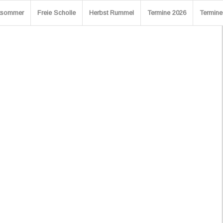
stsommer
Freie Scholle
Herbst Rummel
Termine 2026
Termine