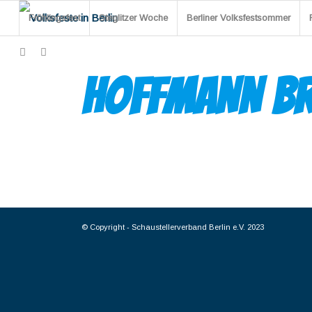
Frühlingsfest
Steglitzer Woche
Berliner Volksfestsommer
HOFFMANN B
© Copyright -
Schaustellerverband Berlin e.V. 2023